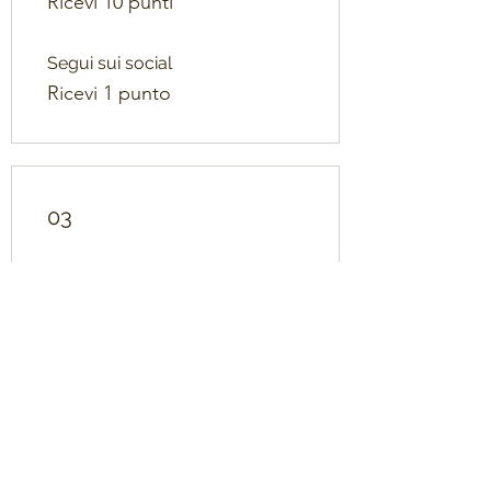
Ricevi 10 punti
Segui sui social
Ricevi 1 punto
03
Riscatta premi
10% di sconto su tutti i prodotti
in negozio
50 punti = 10% di sconto per
tutti i prodotti del negozio