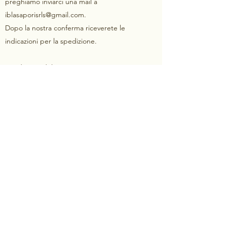
preghiamo inviarci una mail a
iblasaporisrls@gmail.com
.
Dopo la nostra conferma riceverete le
indicazioni per la spedizione.
Spedizione del reso
Per restituire il prodotto, è necessario
segnalare via mail a
iblasaporisrls@gmail.com
.
Le spese di spedizione per la restituzione
dell’articolo sono a carico dell’acquirente.
Le spese di spedizione originali non sono
rimborsabili.
In caso di smarrimento o di mancata
consegna dell’articolo reso da parte del
corriere non procederemo al rimborso.